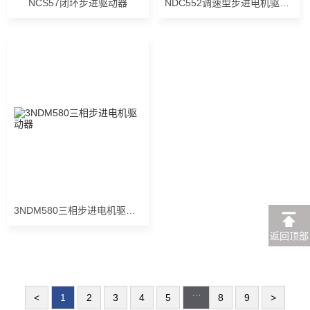
NCS57闭环步进驱动器
NDC552调速型步进电机驱动器
3NDM580三相步进电机驱动器
返回顶部
…
<
1
2
3
4
5
8
9
>