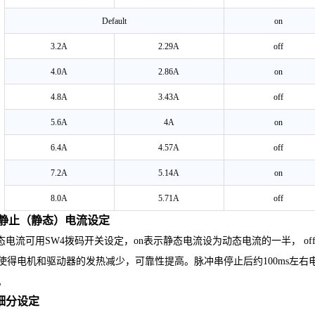
Default
on
3.2A
2.29A
off
4.0A
2.86A
on
4.8A
3.43A
off
5.6A
4A
on
6.4A
4.57A
off
7.2A
5.14A
on
8.0A
5.71A
off
 静止（静态）电流设定
电流可用
SW4拨码开关设定，on表示静态电流设为动态电流的一半， o
，使得电机和驱动器的发热减少，可靠性提高。脉冲串停止后约
100ms
左右
。
细分设定