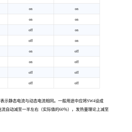
on
on
on
on
off
on
off
on
on
off
on
off
off
off
off
off
ff表示静态电流与动态电流相同。一般用途中应将SW4设成
电流自动减至一半左右（实际值的
60％），发热量理论上减至