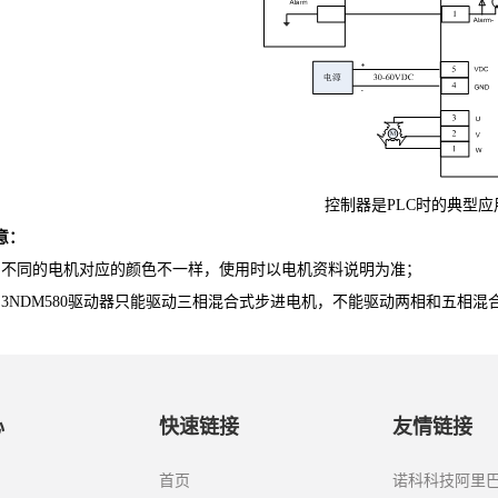
控制器是
PLC
时的典型应
意：
不同的电机对应的颜色不一样，使用时以电机资料说明为准；
）
3NDM580
驱动器只能驱动三相混合式步进电机，不能驱动两相和五相
混
心
快速链接
友情链接
首页
诺科科技阿里