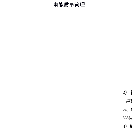
电能质量管理
2）
静态
on
36％
3）