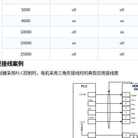
5000
off
off
8000
on
on
10000
off
on
20000
on
off
25000
off
off
型接线案例
制器
采用
PLC控制时，电机采用
三角形
接线时的
典型应用接线
图