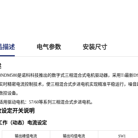
品描述
电气参数
安装尺寸
述
3NDM580
是
诺科科技
推出的数字式三相混合式电机驱动器，采用
Ti
最新
D
实时
精密电流控制技术，使三相混合式步进电机实现精准平稳运行，噪音
数控设备。
适用驱动电机：
57/60
等系列三相混合式步进电机。
数设定开关说明
工作（动态）电流设定
输出峰值电流
输出均值电流
SW1