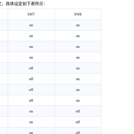
定，具体设定如下表所示：
SW7
SW8
on
on
on
on
on
on
on
on
off
on
off
on
off
on
off
on
on
off
on
off
on
off