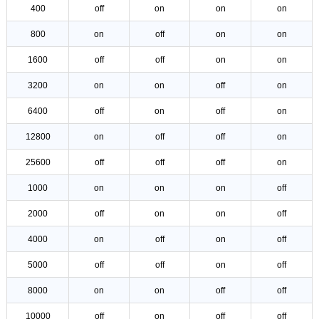
400
off
on
on
on
800
on
off
on
on
1600
off
off
on
on
3200
on
on
off
on
6400
off
on
off
on
12800
on
off
off
on
25600
off
off
off
on
1000
on
on
on
off
2000
off
on
on
off
4000
on
off
on
off
5000
off
off
on
off
8000
on
on
off
off
10000
off
on
off
off