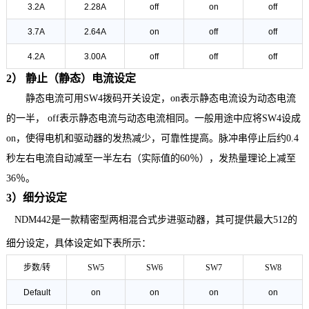
3.2A
2.28A
off
on
off
3.7A
2.64A
on
off
off
4.2A
3.00A
off
off
off
2） 静止（静态）电流设定
静态电流可用
SW4拨码开关设定，on表示静态电流设为动态电流
的一半， off表示静态电流与动态电流相同。一般用途中应将SW4设成
on，使得电机和驱动器的发热减少，可靠性提高。脉冲串停止后约0.4
秒左右电流自动减至一半左右（实际值的60％），发热量理论上减至
36％。
3）细分设定
NDM442
是一款精密型两相混合式步进驱动器，其可提供最大
512
的
细分设定，具体设定如下表所示：
步数/转
SW5
SW6
SW7
SW8
Default
on
on
on
on