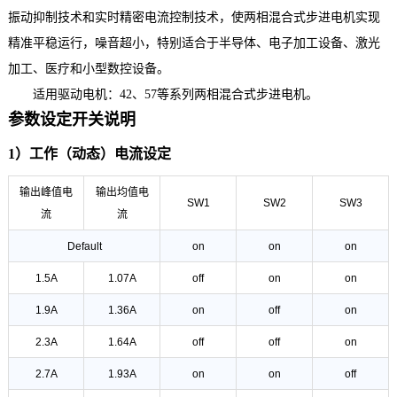
振动抑制技术和
实时
精密电流控制技术，使两相混合式步进电机实现
精准平稳运行，噪音超小，特别适合于半导体、电子加工设备、激光
加工、医疗和小型数控设备。
适用驱动电机：
42、57等系列两相混合式步进电机。
参数设定开关说明
1）工作（动态）电流设定
输出峰值电
输出均值电
SW1
SW2
SW3
流
流
Default
on
on
on
1.5A
1.07A
off
on
on
1.9A
1.36A
on
off
on
2.3A
1.64A
off
off
on
2.7A
1.93A
on
on
off