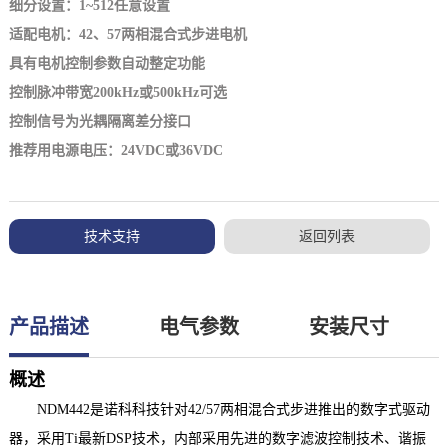
细分设置：1~512任意设置
适配电机：42、57两相混合式步进电机
具有电机控制参数自动整定功能
控制脉冲带宽200kHz或500kHz可选
控制信号为光耦隔离差分接口
推荐用电源电压：24VDC或36VDC
技术支持
返回列表
产品描述
电气参数
安装尺寸
概述
NDM442
是
诺科科技针对
42/57两相混合式步进推出的
数字式驱动
器，采用
Ti
最新
DSP技术，内部采用先进的数字滤波控制技术、谐振